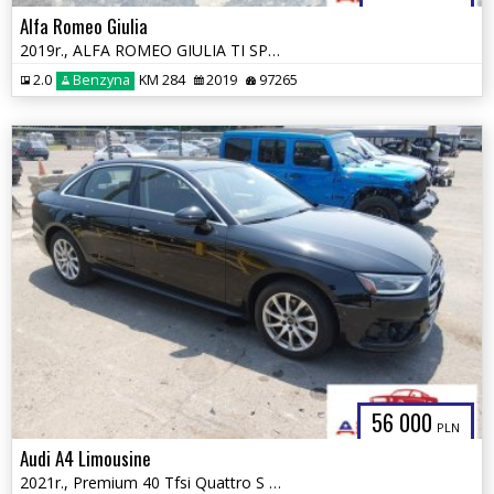
Alfa Romeo Giulia
2019r., ALFA ROMEO GIULIA TI SPORT AWD, 2L, od ubezpieczalni
2.0
Benzyna
KM 284
2019
97265
56 000
PLN
Audi A4 Limousine
2021r., Premium 40 Tfsi Quattro S Tronic, 2L, od ubezpieczalni