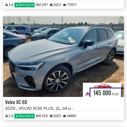
3.6
Benzyna
KM 297
2023
77037
145 000
PLN
Volvo XC 60
2025r., VOLVO XC60 PLUS, 2L, od ubezpieczalni
2.0
Benzyna
KM 250
2025
34681