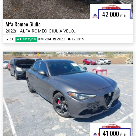
42 000
PLN
Alfa Romeo Giulia
2022r., ALFA ROMEO GIULIA VELOCE TI RWD, 2L, od ubezpieczalni
2.0
Benzyna
KM 284
2022
123819
41 000
PLN