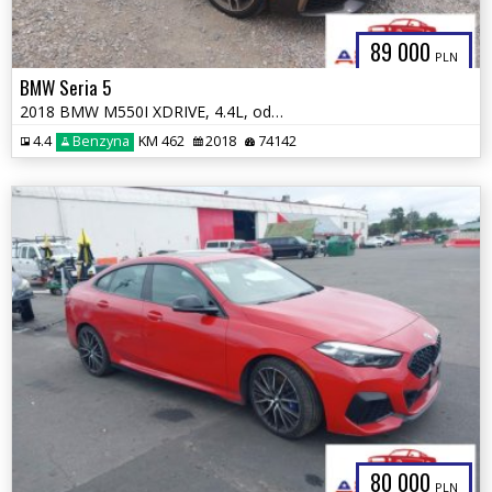
89 000
PLN
BMW Seria 5
2018 BMW M550I XDRIVE, 4.4L, od ubezpieczalni
4.4
Benzyna
KM 462
2018
74142
80 000
PLN