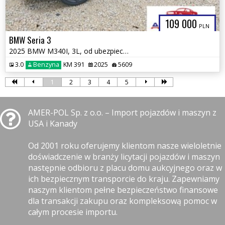
109 000
PLN
BMW Seria 3
2025 BMW M340I, 3L, od ubezpieczalni
3.0
Benzyna
KM 391
2025
5609
1
2
3
4
5
AMER-POL Sp. z o.o. – Import pojazdów i maszyn z
USA i Kanady
Od 2001 roku oferujemy klientom nasze wieloletnie
doświadczenie w branży licytacji pojazdów i maszyn
następnie odbioru z placu domu aukcyjnego oraz w
ich bezpiecznym transporcie do kraju. Zapewniamy
naszym klientom pełne bezpieczeństwo finansowe
dla transakcji zakupu oraz kompleksową pomoc w
całym procesie importu.