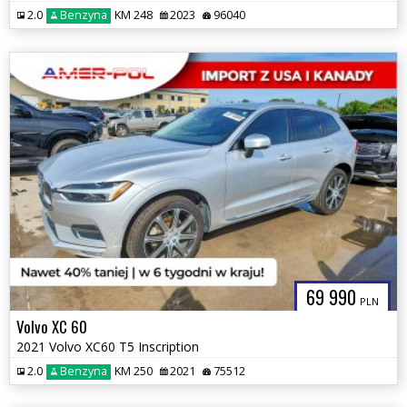
2.0
Benzyna
KM 248
2023
96040
69 990
PLN
Volvo XC 60
2021 Volvo XC60 T5 Inscription
2.0
Benzyna
KM 250
2021
75512