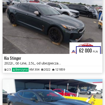
62 000
PLN
Kia Stinger
2022r., Gt-Line, 2.5L, od ubezpieczalni
2.5
Benzyna
KM 304
2022
121859