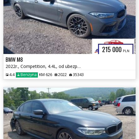
215 000
PLN
BMW M8
2022r., Competition, 4.4L, od ubezpieczalni
4.4
Benzyna
KM 626
2022
35343