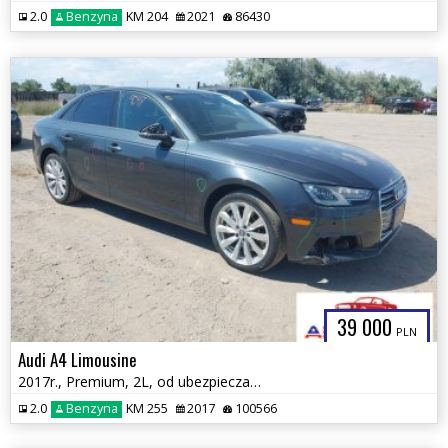
2.0
Benzyna
KM 204
2021
86430
39 000
PLN
Audi A4 Limousine
2017r., Premium, 2L, od ubezpieczalni
2.0
Benzyna
KM 255
2017
100566