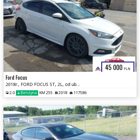
45 000
PLN
Ford Focus
2018r., FORD FOCUS ST, 2L, od ubezpieczalni
2.0
Benzyna
KM 255
2018
117586