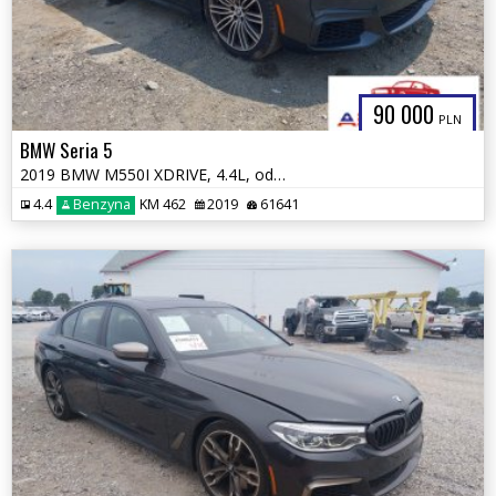
90 000
PLN
BMW Seria 5
2019 BMW M550I XDRIVE, 4.4L, od ubezpieczalni
4.4
Benzyna
KM 462
2019
61641