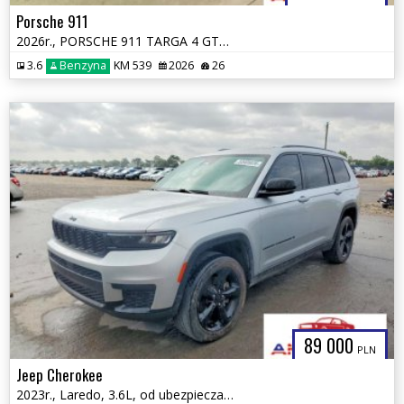
Porsche 911
2026r., PORSCHE 911 TARGA 4 GTS, 3.6L, od ubezpieczalni
3.6
Benzyna
KM 539
2026
26
89 000
PLN
Jeep Cherokee
2023r., Laredo, 3.6L, od ubezpieczalni