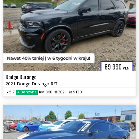
89 990
PLN
Dodge Durango
2021 Dodge Durango R/T
5.7
Benzyna
KM 360
2021
91301