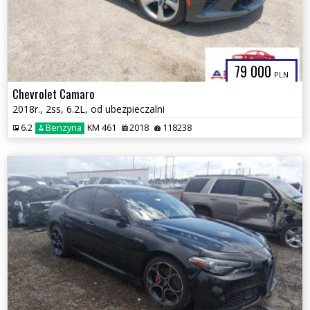
79 000
PLN
Chevrolet Camaro
2018r., 2ss, 6.2L, od ubezpieczalni
6.2
Benzyna
KM 461
2018
118238