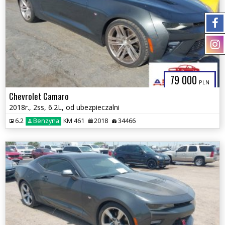
79 000
PLN
Chevrolet Camaro
2018r., 2ss, 6.2L, od ubezpieczalni
6.2
Benzyna
KM 461
2018
34466