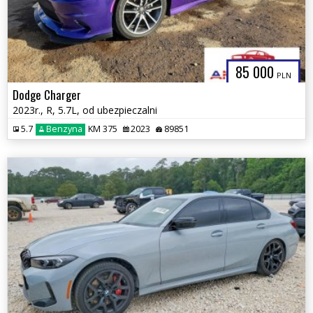
85 000
PLN
Dodge Charger
2023r., R, 5.7L, od ubezpieczalni
5.7
Benzyna
KM 375
2023
89851