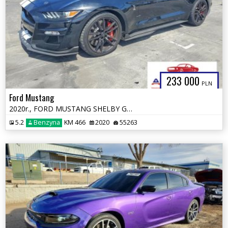
233 000
PLN
Ford Mustang
2020r., FORD MUSTANG SHELBY GT500, 5.2L, od ubezpieczalni
5.2
Benzyna
KM 466
2020
55263