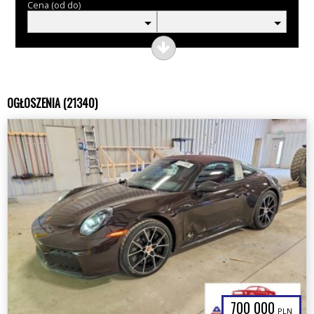
Cena (od do)
OGŁOSZENIA (21340)
700 000
PLN