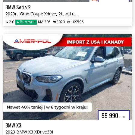
BMW Seria 2
2020r., Gran Coupe Xdrive, 2L, od ubezpieczalni
2.0
Benzyna
KM 305
2020
109596
99 990
PLN
BMW X3
2023 BMW X3 XDrive30I