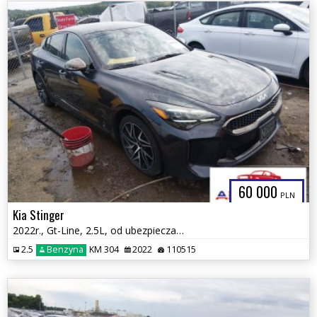
60 000
PLN
Kia Stinger
2022r., Gt-Line, 2.5L, od ubezpieczalni
2.5
Benzyna
KM 304
2022
110515