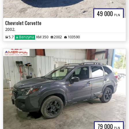
49 000
PLN
Chevrolet Corvette
2002.
5.7
Benzyna
KM 350
2002
103590
79 000
PLN