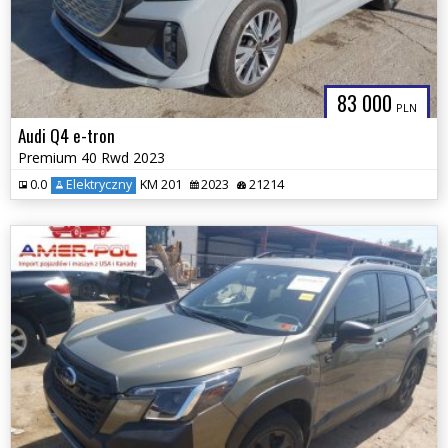
83 000
PLN
Audi Q4 e-tron
Premium 40 Rwd 2023
0.0
Elektryczny
KM 201
2023
21214