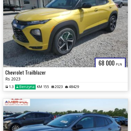
68 000
PLN
Chevrolet Trailblazer
Rs 2023
1.3
Benzyna
KM 155
2023
48429