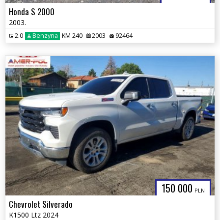
Honda S 2000
2003.
2.0
Benzyna
KM 240
2003
92464
150 000
PLN
Chevrolet Silverado
K1500 Ltz 2024