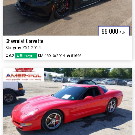
99 000
PLN
Chevrolet Corvette
Stingray Z51 2014
6.2
Benzyna
KM 460
2014
61646