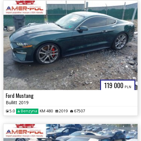
119 000
PLN
Ford Mustang
Bullitt 2019
5.0
Benzyna
KM 480
2019
67507