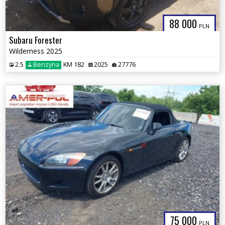
88 000
PLN
Subaru Forester
Wilderness 2025
2.5
Benzyna
KM 182
2025
27776
75 000
PLN