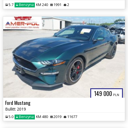
5.7
Benzyna
KM 240
1991
2
149 000
PLN
Ford Mustang
Bullitt 2019
5.0
Benzyna
KM 480
2019
11677