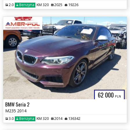
2.0
Benzyna
KM 320
2025
19226
62 000
PLN
BMW Seria 2
M235 2014
3.0
Benzyna
KM 320
2014
136342