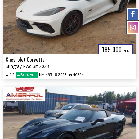
189 000
PLN
Chevrolet Corvette
Stingray Rwd 3lt 2023
6.2
Benzyna
KM 495
2023
46224