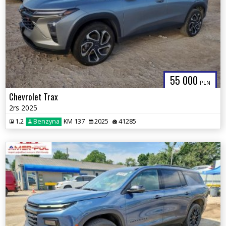
55 000
PLN
Chevrolet Trax
2rs 2025
1.2
Benzyna
KM 137
2025
41285