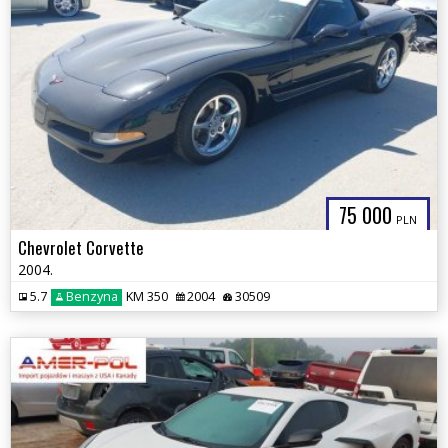
75 000
PLN
Chevrolet Corvette
2004.
5.7
Benzyna
KM 350
2004
30509