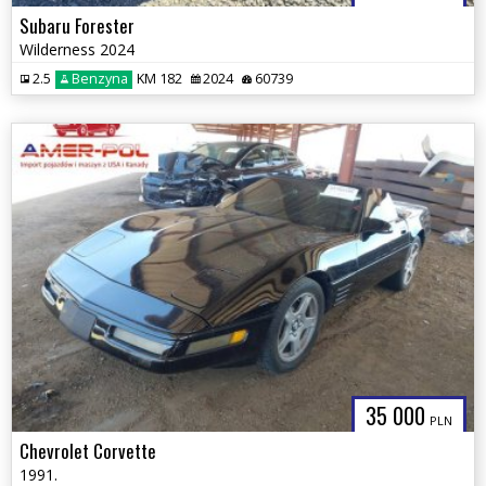
Subaru Forester
Wilderness 2024
2.5
Benzyna
KM 182
2024
60739
35 000
PLN
Chevrolet Corvette
1991.