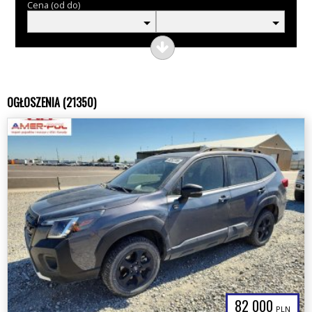
Cena (od do)
OGŁOSZENIA (21350)
82 000
PLN