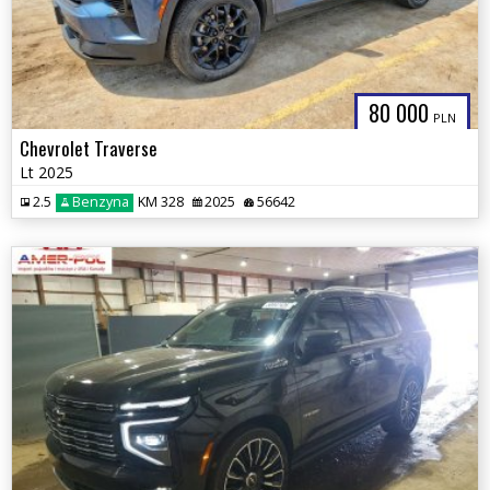
80 000
PLN
Chevrolet Traverse
Lt 2025
2.5
Benzyna
KM 328
2025
56642