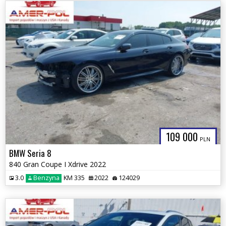
109 000
PLN
BMW Seria 8
840 Gran Coupe I Xdrive 2022
3.0
Benzyna
KM 335
2022
124029