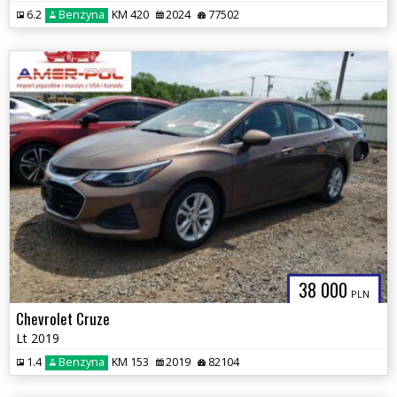
6.2
Benzyna
KM 420
2024
77502
38 000
PLN
Chevrolet Cruze
Lt 2019
1.4
Benzyna
KM 153
2019
82104