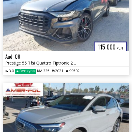
115 000
PLN
Audi Q8
Prestige 55 Tfsi Quattro Tiptronic 2021
3.0
Benzyna
KM 335
2021
99502