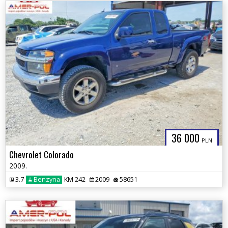
36 000
PLN
Chevrolet Colorado
2009.
3.7
Benzyna
KM 242
2009
58651