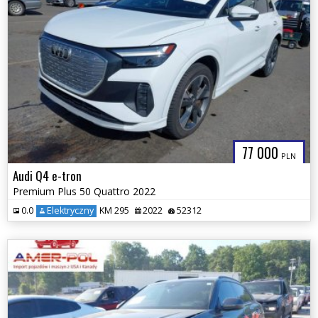
77 000
PLN
Audi Q4 e-tron
Premium Plus 50 Quattro 2022
0.0
Elektryczny
KM 295
2022
52312