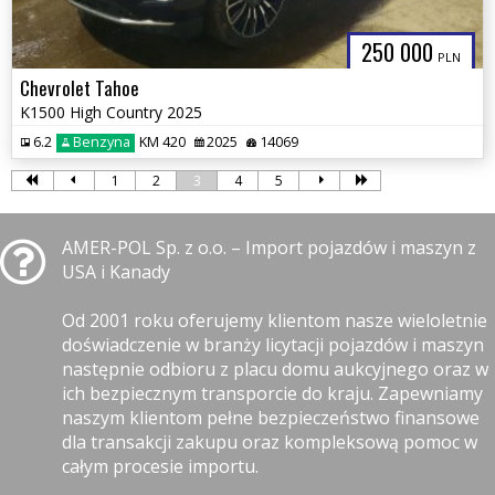
250 000
PLN
Chevrolet Tahoe
K1500 High Country 2025
6.2
Benzyna
KM 420
2025
14069
1
2
3
4
5
AMER-POL Sp. z o.o. – Import pojazdów i maszyn z
USA i Kanady
Od 2001 roku oferujemy klientom nasze wieloletnie
doświadczenie w branży licytacji pojazdów i maszyn
następnie odbioru z placu domu aukcyjnego oraz w
ich bezpiecznym transporcie do kraju. Zapewniamy
naszym klientom pełne bezpieczeństwo finansowe
dla transakcji zakupu oraz kompleksową pomoc w
całym procesie importu.