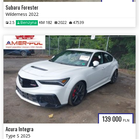
Subaru Forester
Wilderness 2022
2.5
Benzyna
KM 182
2022
47539
139 000
PLN
Acura Integra
Type S 2025