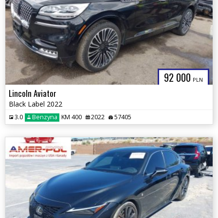
92 000
PLN
Lincoln Aviator
Black Label 2022
3.0
Benzyna
KM 400
2022
57405