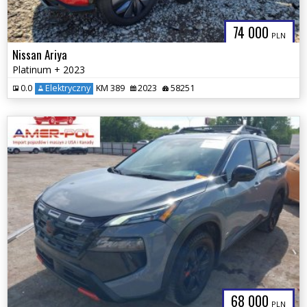
74 000
PLN
Nissan Ariya
Platinum + 2023
0.0
Elektryczny
KM 389
2023
58251
68 000
PLN