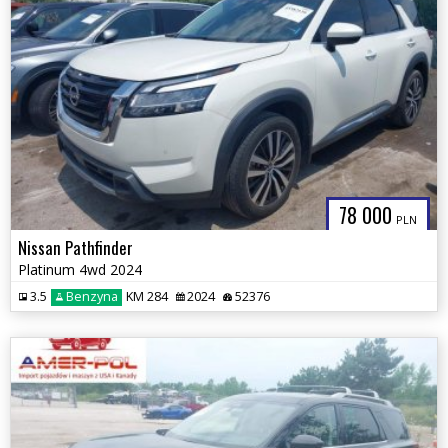
78 000
PLN
Nissan Pathfinder
Platinum 4wd 2024
3.5
Benzyna
KM 284
2024
52376