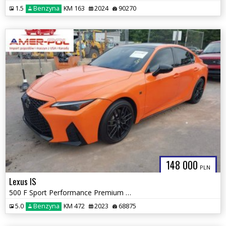
1.5
Benzyna
KM 163
2024
90270
148 000
PLN
Lexus IS
500 F Sport Performance Premium 2023
5.0
Benzyna
KM 472
2023
68875