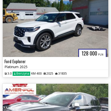
128 000
PLN
Ford Explorer
Platinum 2025
3.0
Benzyna
KM 400
2025
31835