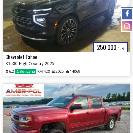
250 000
PLN
Chevrolet Tahoe
K1500 High Country 2025
6.2
Benzyna
KM 420
2025
14069