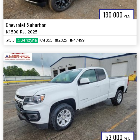
190 000
PLN
Chevrolet Suburban
K1500 Rst 2025
5.3
Benzyna
KM 355
2025
47499
53 000
PLN