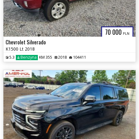
70 000
PLN
Chevrolet Silverado
K1500 Lt 2018
5.3
Benzyna
KM 355
2018
104411