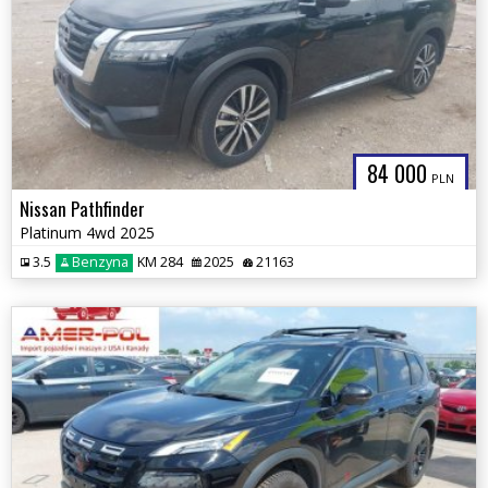
84 000
PLN
Nissan Pathfinder
Platinum 4wd 2025
3.5
Benzyna
KM 284
2025
21163