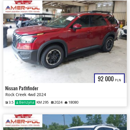
92 000
PLN
Nissan Pathfinder
Rock Creek 4wd 2024
3.5
Benzyna
KM 295
2024
18080