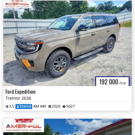
192 000
PLN
Ford Expedition
Tremor 2026
3.5
Etanol
KM 440
2026
5627