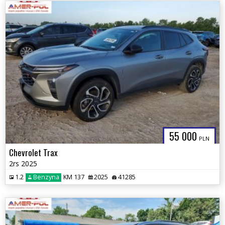
55 000
PLN
Chevrolet Trax
2rs 2025
1.2
Benzyna
KM 137
2025
41285