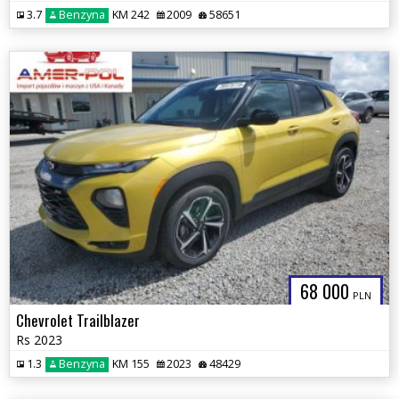
3.7
Benzyna
KM 242
2009
58651
68 000
PLN
Chevrolet Trailblazer
Rs 2023
1.3
Benzyna
KM 155
2023
48429