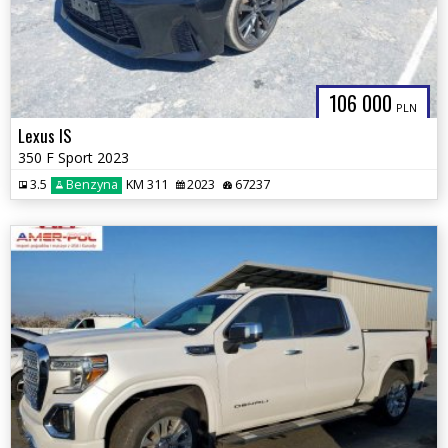
106 000
PLN
Lexus IS
350 F Sport 2023
3.5
Benzyna
KM 311
2023
67237