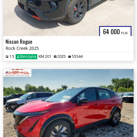
64 000
PLN
Nissan Rogue
Rock Creek 2025
1.5
Benzyna
KM 201
2025
55544