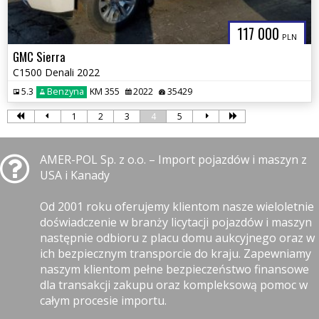
117 000
PLN
GMC Sierra
C1500 Denali 2022
5.3
Benzyna
KM 355
2022
35429
1
2
3
4
5
AMER-POL Sp. z o.o. – Import pojazdów i maszyn z
USA i Kanady
Od 2001 roku oferujemy klientom nasze wieloletnie
doświadczenie w branży licytacji pojazdów i maszyn
następnie odbioru z placu domu aukcyjnego oraz w
ich bezpiecznym transporcie do kraju. Zapewniamy
naszym klientom pełne bezpieczeństwo finansowe
dla transakcji zakupu oraz kompleksową pomoc w
całym procesie importu.