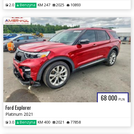
2.0
Benzyna
KM 247
2025
10893
68 000
PLN
Ford Explorer
Platinum 2021
3.0
Benzyna
KM 400
2021
77858