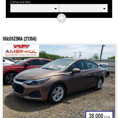
Cena (od do)
OGŁOSZENIA (21356)
38 000
PLN