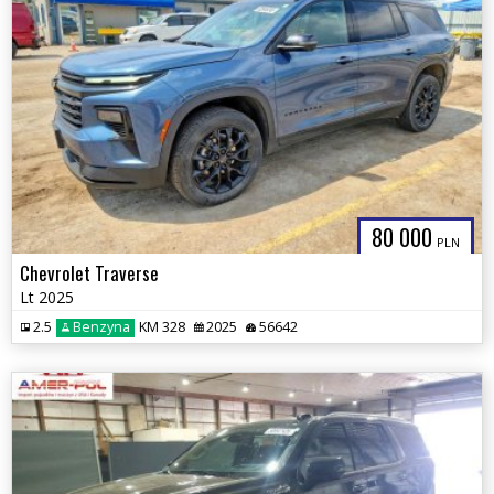
80 000
PLN
Chevrolet Traverse
Lt 2025
2.5
Benzyna
KM 328
2025
56642