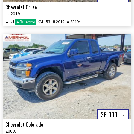
Chevrolet Cruze
Lt 2019
1.4
Benzyna
KM 153
2019
82104
36 000
PLN
Chevrolet Colorado
2009.